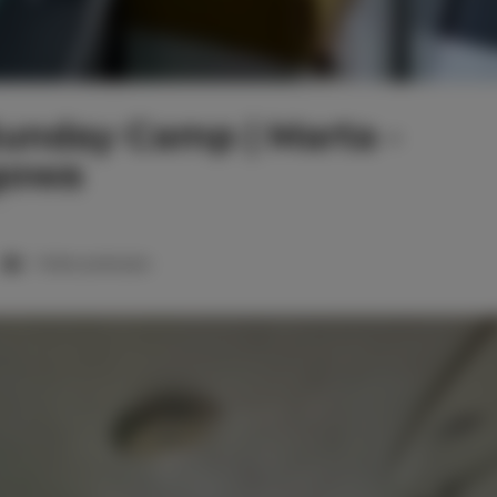
unday Camp | Marta -
gowa
1 łóżko podwójne