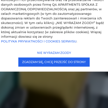
danych osobowych przez firmę Q4 APARTMENTS SPÓŁKA Z
OGRANICZONĄ ODPOWIEDZIALNOŚCIĄ oraz jej partnerów, w
celach marketingowych (w tym do zautomatyzowanego
dopasowania reklam do Twoich zainteresowań i mierzenia ich
skuteczności). W tym celu kliknij: „NIE WYRAŻAM ZGODY” bądź
dokonaj zmian w ustawieniach przeglądarki internetowej, z
której aktualnie korzystasz (w zakresie plików cookies). Więcej
informacji dowiesz się ze strony
POLITYKA PRYWATNOŚCI I COOKIES SERWISU
.
NIE WYRAŻAM ZGODY
ZGADZAM SIĘ, CHCĘ PRZEJŚĆ DO STRONY