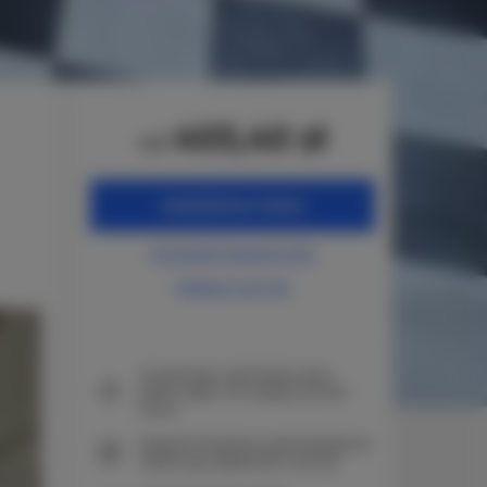
403,40 zł
od
ZAREZERWUJ TERAZ
Sprawdź dostępność
Zobacz cennik
Gwarancja najniższej ceny
pokoi tylko na naszej stronie
www
Natychmiastowe potwierdzenie
rezerwacji (płatność online)