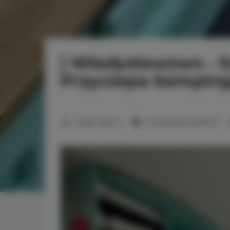
| Władysławowo - S
Przyczepa Kempin
2
Liczba miejsc:
2
Powierzchnia:
20,00 m