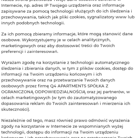
Internecie, np. adres IP Twojego urządzenia oraz informacje
zapisywane za pomocą technologii służących do ich śledzenia i
przechowywania, takich jak pliki cookies, sygnalizatory www lub
innych podobnych technologii.
Za ich pomocą zbieramy informacje, które mogą stanowić dane
osobowe. Wykorzystujemy je w celach analitycznych,
marketingowych oraz aby dostosować treści do Twoich
preferencji i zainteresowań.
Wyrażam zgodę na korzystanie z technologii automatycznego
śledzenia i zbierania danych, w tym z plików cookies, dostęp do
informacji na Twoim urządzeniu końcowym i ich
przechowywanie oraz na przetwarzanie Twoich danych
osobowych przez firmę Q4 APARTMENTS SPÓŁKA Z
OGRANICZONĄ ODPOWIEDZIALNOŚCIĄ oraz jej partnerów, w
celach marketingowych (w tym do zautomatyzowanego
dopasowania reklam do Twoich zainteresowań i mierzenia ich
skuteczności).
Niezależnie od tego, masz również prawo odmówić wyrażenia
zgody na korzystanie w Internecie ze wspomnianych wyżej
technologii, dostępu do informacji na Twoim urządzeniu
końcowym i ich przechowywania oraz na przetwarzanie Twoich