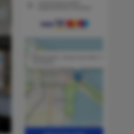
Gwarantujemy pełne
bezpieczeństwo transakcji
+
−
×
| Władysławowo - Sunday Camp | Marta - Przyczepa
Kempingowa
Leaflet
| ©
OpenStreetMap
contributors