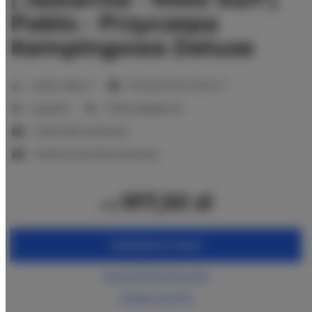
Pablo - Przyczepa
Kempingowa Deluxe
2
Liczba miejsc:
5
Powierzchnia:
34,00 m
1 sypialnia
1 łóżko pojedyncze
1 duże łóżko podwójne
1 bardzo duże łóżko podwójne
917,50 zł
od
ZAREZERWUJ TERAZ
Sprawdź dostępność
Zobacz cennik