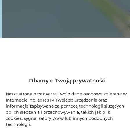
Leaflet
| ©
OpenStreetMap
contributors
ZOBACZ NA MAPIE
ZAREZERWUJ TERAZ
Dbamy o Twoją prywatność
Udogodnienia
Nasza strona przetwarza Twoje dane osobowe zbierane w
Internecie, np. adres IP Twojego urządzenia oraz
Klimatyzacja
informacje zapisywane za pomocą technologii służących
do ich śledzenia i przechowywania, takich jak pliki
Kuchnia z pełnym wyposażeniem
cookies, sygnalizatory www lub innych podobnych
technologii.