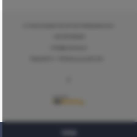
ul. Starowiejska 39
, 84-120 Władysławowo
+48 576705605
info@q4camp.pl
Regulamin
Polityka prywatności