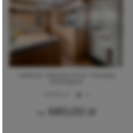
| Jastarnia - Molo Surf | Anna - Przyczepa
Kempingowa
2
30,00 m
6
680,00 zł
Od