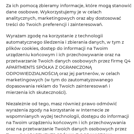
Lodówka
Za ich pomocą zbieramy informacje, które mogą stanowić
dane osobowe. Wykorzystujemy je w celach
Wspólna łazienka
analitycznych, marketingowych oraz aby dostosować
treści do Twoich preferencji i zainteresowań.
Wieszak na ubrania
Wyrażam zgodę na korzystanie z technologii
automatycznego śledzenia i zbierania danych, w tym z
Suszarka na ubrania
plików cookies, dostęp do informacji na Twoim
urządzeniu końcowym i ich przechowywanie oraz na
przetwarzanie Twoich danych osobowych przez firmę Q4
Rozkładana sofa
APARTMENTS SPÓŁKA Z OGRANICZONĄ
ODPOWIEDZIALNOŚCIĄ oraz jej partnerów, w celach
Jacuzzi
marketingowych (w tym do zautomatyzowanego
dopasowania reklam do Twoich zainteresowań i
mierzenia ich skuteczności).
Telewizor z płaskim ekranem
Niezależnie od tego, masz również prawo odmówić
Telewizor
wyrażenia zgody na korzystanie w Internecie ze
wspomnianych wyżej technologii, dostępu do informacji
na Twoim urządzeniu końcowym i ich przechowywania
Część jadalna
oraz na przetwarzanie Twoich danych osobowych przez