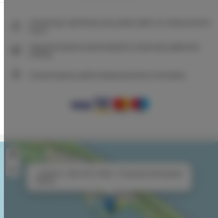
Gwarancja najniższej ceny pokoi tylko na naszej stronie
www
Natychmiastowe potwierdzenie rezerwacji (płatność
online)
Gwarantujemy pełne bezpieczeństwo transakcji
+
−
×
| Jastarnia - Molo Surf | Pablo - Przyczepa Kempingowa
Deluxe