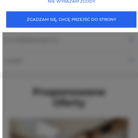
NIE WYRAŻAM ZGODY
ZGADZAM SIĘ, CHCĘ PRZEJŚĆ DO STRONY
OPCJE DODATKOWE
DLA REZERWUJĄCYCH
CENNIK
Proponowane
Oferty