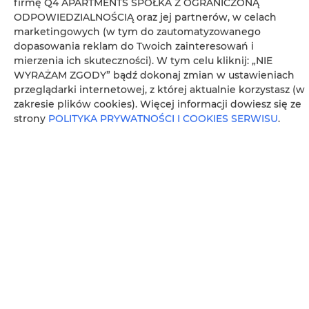
firmę Q4 APARTMENTS SPÓŁKA Z OGRANICZONĄ
Stół
ODPOWIEDZIALNOŚCIĄ oraz jej partnerów, w celach
marketingowych (w tym do zautomatyzowanego
dopasowania reklam do Twoich zainteresowań i
Kieliszki do wina
mierzenia ich skuteczności). W tym celu kliknij: „NIE
WYRAŻAM ZGODY” bądź dokonaj zmian w ustawieniach
Płyta kuchenna
przeglądarki internetowej, z której aktualnie korzystasz (w
zakresie plików cookies). Więcej informacji dowiesz się ze
Toster
strony
POLITYKA PRYWATNOŚCI I COOKIES SERWISU
.
Czajnik elektryczny
Stół na świeżym powietrzu
Meble ogrodowe
Aneks kuchenny
Przybory kuchenne