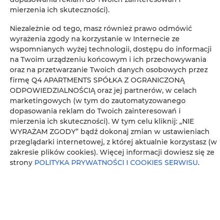
Prysznic
mierzenia ich skuteczności).
Niezależnie od tego, masz również prawo odmówić
Wieszak na ubrania
wyrażenia zgody na korzystanie w Internecie ze
wspomnianych wyżej technologii, dostępu do informacji
Szafa / garderoba
na Twoim urządzeniu końcowym i ich przechowywania
oraz na przetwarzanie Twoich danych osobowych przez
Część wypoczynkowa
firmę Q4 APARTMENTS SPÓŁKA Z OGRANICZONĄ
ODPOWIEDZIALNOŚCIĄ oraz jej partnerów, w celach
marketingowych (w tym do zautomatyzowanego
Wspólna toaleta
dopasowania reklam do Twoich zainteresowań i
mierzenia ich skuteczności). W tym celu kliknij: „NIE
Część jadalna
WYRAŻAM ZGODY” bądź dokonaj zmian w ustawieniach
przeglądarki internetowej, z której aktualnie korzystasz (w
zakresie plików cookies). Więcej informacji dowiesz się ze
Stół
strony
POLITYKA PRYWATNOŚCI I COOKIES SERWISU
.
Kieliszki do wina
Płyta kuchenna