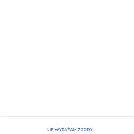
Obiekt przyjazny dla dzieci
WŁAŚCIWOŚCI POKOJU
ZASADY I OPŁATY
OPCJE DODATKOWE
DLA REZERWUJĄCYCH
CENNIK
NIE WYRAŻAM ZGODY