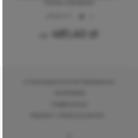
Domek holenderski
2
35,00 m
4
481,40 zł
Od
ul. Starowiejska 39
, 84-120 Władysławowo
+48 576705605
info@q4camp.pl
Regulamin
Polityka prywatności