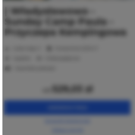
| Władysławowo -
Sunday Camp Paula -
Przyczepa Kempingowa
2
Liczba miejsc:
5
Powierzchnia:
20,00 m
1 sypialnia
3 łóżka pojedyncze
1 duże łóżko podwójne
529,03 zł
od
ZAREZERWUJ TERAZ
Sprawdź dostępność
Zobacz cennik