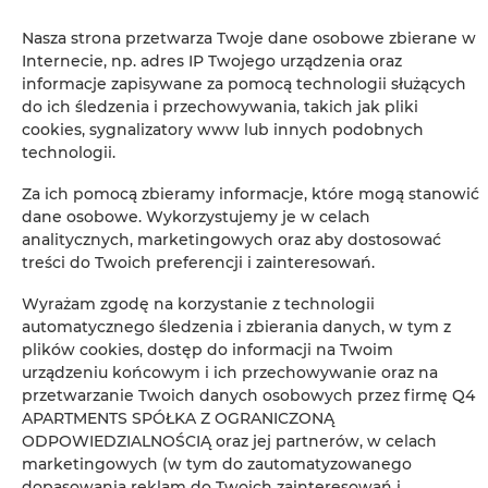
Nasza strona przetwarza Twoje dane osobowe zbierane w
Internecie, np. adres IP Twojego urządzenia oraz
informacje zapisywane za pomocą technologii służących
do ich śledzenia i przechowywania, takich jak pliki
cookies, sygnalizatory www lub innych podobnych
technologii.
Leaflet
| ©
OpenStreetMap
contributors
ZOBACZ NA MAPIE
Za ich pomocą zbieramy informacje, które mogą stanowić
dane osobowe. Wykorzystujemy je w celach
analitycznych, marketingowych oraz aby dostosować
ZAREZERWUJ TERAZ
treści do Twoich preferencji i zainteresowań.
Wyrażam zgodę na korzystanie z technologii
Udogodnienia
automatycznego śledzenia i zbierania danych, w tym z
plików cookies, dostęp do informacji na Twoim
urządzeniu końcowym i ich przechowywanie oraz na
Lodówka
przetwarzanie Twoich danych osobowych przez firmę Q4
APARTMENTS SPÓŁKA Z OGRANICZONĄ
ODPOWIEDZIALNOŚCIĄ oraz jej partnerów, w celach
Wspólna łazienka
marketingowych (w tym do zautomatyzowanego
dopasowania reklam do Twoich zainteresowań i