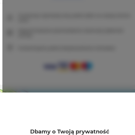
Gwarancja najniższej ceny pokoi tylko na naszej stronie
www
Natychmiastowe potwierdzenie rezerwacji (płatność
online)
Gwarantujemy pełne bezpieczeństwo transakcji
+
−
×
| Władysławowo - Sunday Camp Paula - Przyczepa
Kempingowa
Dbamy o Twoją prywatność