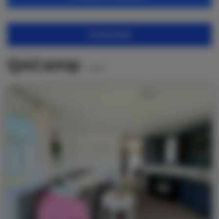
FILTROWANIE
Q4Camp
7
ofert