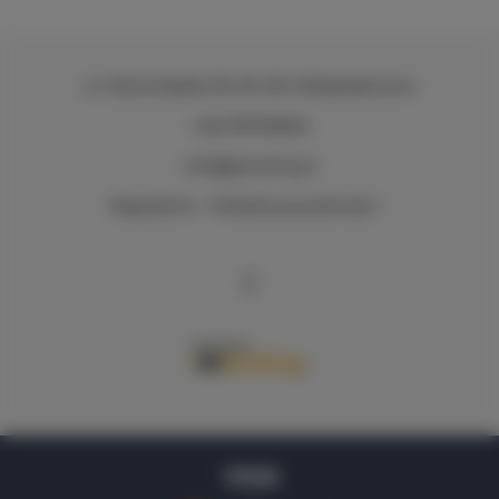
ul. Starowiejska 39
, 84-120 Władysławowo
+48 576705605
info@q4camp.pl
Regulamin
Polityka prywatności