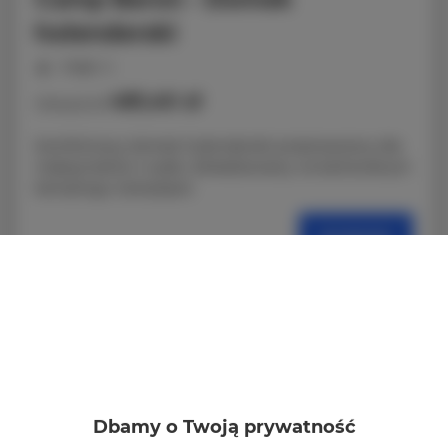
holenderski
miejsc: 4
481,40 zł
Cena już od
Komfortowy domek holenderski przeznaczony dla
maksymalnie 4 osób. Zlokalizowany na kameralnym
kempingu CampSpot.
SZCZEGÓŁY
Dbamy o Twoją prywatność