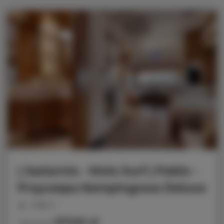
| Jastarnia - Molo Surf | Pablo -
Przyczepa Kempingowa Deluxe
miejsc: 5
917,50 zł
Cena już od