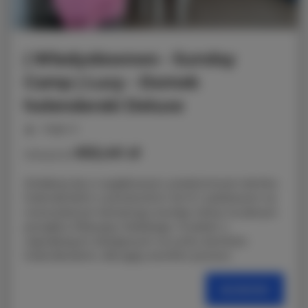
| Władysławowo - Sunday
Camp | Lucy - Domek
holenderski Deluxe
miejsc: 6
652,40 zł
Cena już od
Zrelaksuj się w wyjątkowym, przestronnym domku
holenderskim o powierzchni 40 m², położonym na
nowoczesnym kempingu Sunday Camp na samym
początku Półwyspu Helskiego. To jeden z
największych dostępnych na rynku domków
holenderskich, oferujący komfort porówn
SZCZEGÓŁY