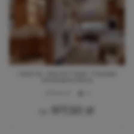
| Jastarnia - Molo Surf | Pablo - Przyczepa
Kempingowa Deluxe
2
34,00 m
5
917,50 zł
Od