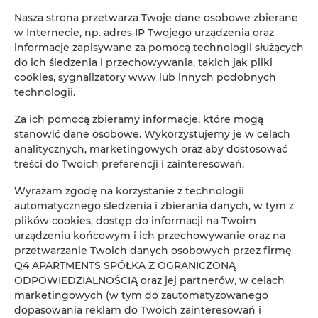
Nasza strona przetwarza Twoje dane osobowe zbierane
w Internecie, np. adres IP Twojego urządzenia oraz
informacje zapisywane za pomocą technologii służących
do ich śledzenia i przechowywania, takich jak pliki
cookies, sygnalizatory www lub innych podobnych
technologii.
Za ich pomocą zbieramy informacje, które mogą
stanowić dane osobowe. Wykorzystujemy je w celach
analitycznych, marketingowych oraz aby dostosować
| Władysławowo - Sunday
treści do Twoich preferencji i zainteresowań.
Camp | Leon - Domek
Wyrażam zgodę na korzystanie z technologii
automatycznego śledzenia i zbierania danych, w tym z
holenderski
plików cookies, dostęp do informacji na Twoim
urządzeniu końcowym i ich przechowywanie oraz na
miejsc: 7
przetwarzanie Twoich danych osobowych przez firmę
566,90 zł
Cena już od
Q4 APARTMENTS SPÓŁKA Z OGRANICZONĄ
ODPOWIEDZIALNOŚCIĄ oraz jej partnerów, w celach
Przestronny domek holenderski mieszczący aż 7
marketingowych (w tym do zautomatyzowanego
osób. Zlokalizowany na kameralnym kempingu
dopasowania reklam do Twoich zainteresowań i