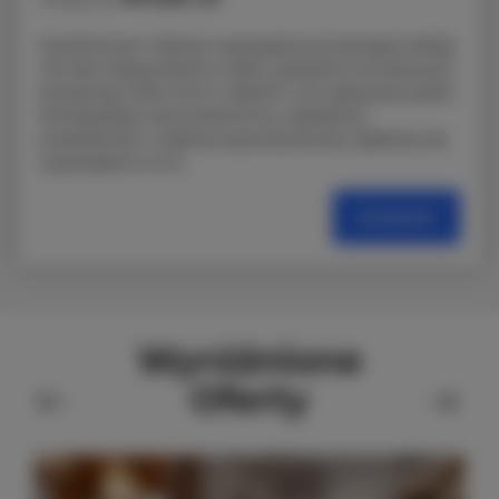
Komfortowa i dobrze wyposażona przyczepa Hobby
VIP dla maksymalnie 5 osób, położona na kultowym
kempingu Molo Surf w Jastarni. Do dyspozycji gości
klimatyzacja oraz przestronny, zadaszony
przedsionek z częścią wypoczynkową i jadalnią. Na
wyposażeniu m.in.
SZCZEGÓŁY
Wyróżnione
Oferty