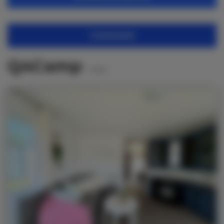
FILTROWANIE
Q4Camp
7
ofert