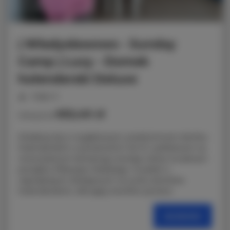
| Władysławowo - Sunday
Camp | Lucy - Domek
holenderski Deluxe
miejsc: 6
652,40 zł
Cena już od
Zrelaksuj się w wyjątkowym, przestronnym domku
holenderskim o powierzchni 40 m², położonym na
nowoczesnym kempingu Sunday Camp na samym
początku Półwyspu Helskiego. To jeden z
największych dostępnych na rynku domków
holenderskich, oferujący komfort porówn
SZCZEGÓŁY