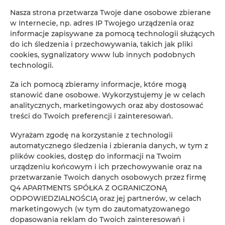
Nasza strona przetwarza Twoje dane osobowe zbierane
w Internecie, np. adres IP Twojego urządzenia oraz
informacje zapisywane za pomocą technologii służących
do ich śledzenia i przechowywania, takich jak pliki
cookies, sygnalizatory www lub innych podobnych
technologii.
Za ich pomocą zbieramy informacje, które mogą
stanowić dane osobowe. Wykorzystujemy je w celach
analitycznych, marketingowych oraz aby dostosować
| Władysławowo - Sunday
treści do Twoich preferencji i zainteresowań.
Camp | Leon - Domek
Wyrażam zgodę na korzystanie z technologii
automatycznego śledzenia i zbierania danych, w tym z
holenderski
plików cookies, dostęp do informacji na Twoim
urządzeniu końcowym i ich przechowywanie oraz na
miejsc: 7
przetwarzanie Twoich danych osobowych przez firmę
566,90 zł
Cena już od
Q4 APARTMENTS SPÓŁKA Z OGRANICZONĄ
ODPOWIEDZIALNOŚCIĄ oraz jej partnerów, w celach
Przestronny domek holenderski mieszczący aż 7
marketingowych (w tym do zautomatyzowanego
osób. Zlokalizowany na kameralnym kempingu
dopasowania reklam do Twoich zainteresowań i