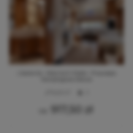
| Jastarnia - Molo Surf | Pablo - Przyczepa
Kempingowa Deluxe
2
34,00 m
5
917,50 zł
Od