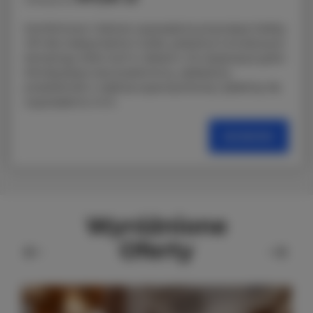
Komfortowa i dobrze wyposażona przyczepa Hobby
VIP dla maksymalnie 5 osób, położona na kultowym
kempingu Molo Surf w Jastarni. Do dyspozycji gości
klimatyzacja oraz przestronny, zadaszony
przedsionek z częścią wypoczynkową i jadalnią. Na
wyposażeniu m.in.
SZCZEGÓŁY
Wyróżnione
Oferty