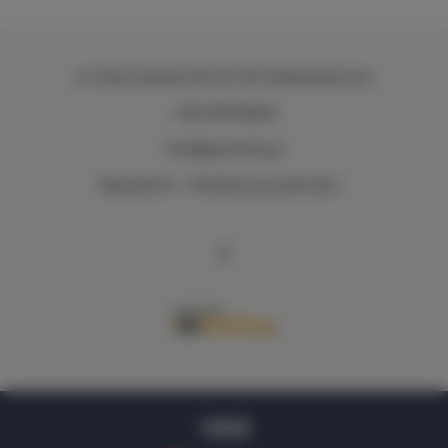
ul. Starowiejska 39
, 84-120 Władysławowo
+48 576705605
info@q4camp.pl
Regulamin
Polityka prywatności