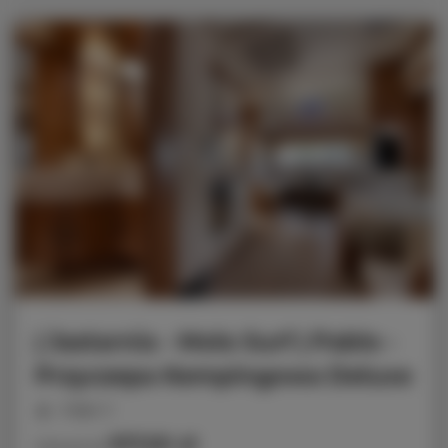
| Jastarnia - Molo Surf | Pablo -
Przyczepa Kempingowa Deluxe
miejsc: 5
917,50 zł
Cena już od