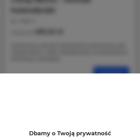
holenderski
miejsc: 4
481,40 zł
Cena już od
Komfortowy domek holenderski przeznaczony dla
maksymalnie 4 osób. Zlokalizowany na kameralnym
kempingu CampSpot.
SZCZEGÓŁY
Dbamy o Twoją prywatność