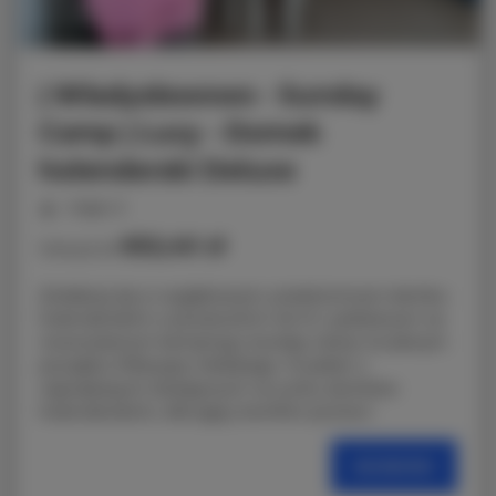
| Władysławowo - Sunday
Camp | Lucy - Domek
holenderski Deluxe
miejsc: 6
652,40 zł
Cena już od
Zrelaksuj się w wyjątkowym, przestronnym domku
holenderskim o powierzchni 40 m², położonym na
nowoczesnym kempingu Sunday Camp na samym
początku Półwyspu Helskiego. To jeden z
największych dostępnych na rynku domków
holenderskich, oferujący komfort porówn
SZCZEGÓŁY