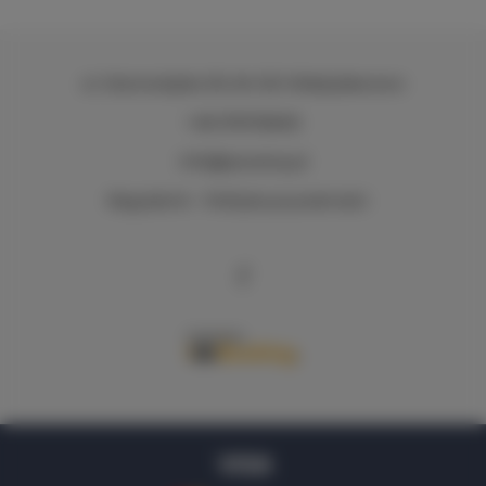
ul. Starowiejska 39
, 84-120 Władysławowo
+48 576705605
info@q4camp.pl
Regulamin
Polityka prywatności