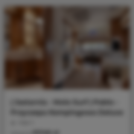
| Jastarnia - Molo Surf | Pablo -
Przyczepa Kempingowa Deluxe
miejsc: 5
917,50 zł
Cena już od