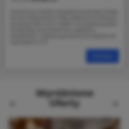
Komfortowa i dobrze wyposażona przyczepa Hobby
VIP dla maksymalnie 5 osób, położona na kultowym
kempingu Molo Surf w Jastarni. Do dyspozycji gości
klimatyzacja oraz przestronny, zadaszony
przedsionek z częścią wypoczynkową i jadalnią. Na
wyposażeniu m.in.
SZCZEGÓŁY
Wyróżnione
Oferty