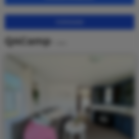
FILTROWANIE
Q4Camp
7
ofert