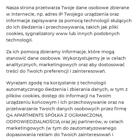
Nasza strona przetwarza Twoje dane osobowe zbierane
w Internecie, np. adres IP Twojego urządzenia oraz
informacje zapisywane za pomocą technologii służących
do ich śledzenia i przechowywania, takich jak pliki
cookies, sygnalizatory www lub innych podobnych
technologii.
Za ich pomocą zbieramy informacje, które mogą
stanowić dane osobowe. Wykorzystujemy je w celach
analitycznych, marketingowych oraz aby dostosować
| Władysławowo - Sunday
treści do Twoich preferencji i zainteresowań.
Camp | Leon - Domek
Wyrażam zgodę na korzystanie z technologii
automatycznego śledzenia i zbierania danych, w tym z
holenderski
plików cookies, dostęp do informacji na Twoim
urządzeniu końcowym i ich przechowywanie oraz na
miejsc: 7
przetwarzanie Twoich danych osobowych przez firmę
566,90 zł
Cena już od
Q4 APARTMENTS SPÓŁKA Z OGRANICZONĄ
ODPOWIEDZIALNOŚCIĄ oraz jej partnerów, w celach
Przestronny domek holenderski mieszczący aż 7
marketingowych (w tym do zautomatyzowanego
osób. Zlokalizowany na kameralnym kempingu
dopasowania reklam do Twoich zainteresowań i