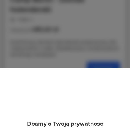
holenderski
miejsc: 4
481,40 zł
Cena już od
Komfortowy domek holenderski przeznaczony dla
maksymalnie 4 osób. Zlokalizowany na kameralnym
kempingu CampSpot.
SZCZEGÓŁY
Dbamy o Twoją prywatność