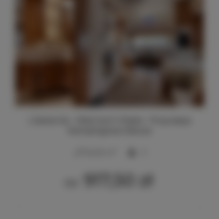
| Jastarnia - Molo Surf | Pablo - Przyczepa
Kempingowa Deluxe
2
34,00 m
5
917,50 zł
Od